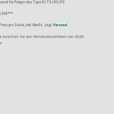
send für Felgen des Typs R | TS | R2 | P2
5,95€***
Preis pro Stück, inkl. MwSt, zzgl.
Versand
te beachten Sie den Mindestbestellwert von 49,00
o