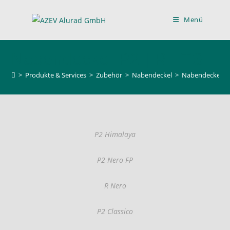
Menü
Nabendeckel P2 | R | TS
>
Produkte & Services
>
Zubehör
>
Nabendeckel
>
Nabendeckel P2
P2 Himalaya
P2 Nero FP
R Nero
P2 Classico