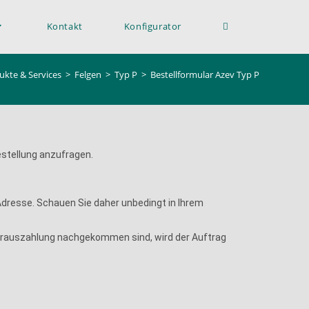
Kontakt
Konfigurator
ukte & Services
>
Felgen
>
Typ P
>
Bestellformular Azev Typ P
Bestellung anzufragen.
-Adresse. Schauen Sie daher unbedingt in Ihrem
Vorauszahlung nachgekommen sind, wird der Auftrag